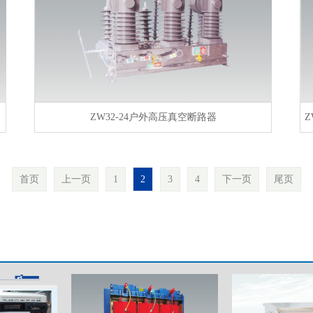
ZW32-24户外高压真空断路器
Z
首页
上一页
1
2
3
4
下一页
尾页